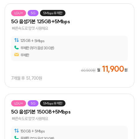
자주 묻는 질문
LGU+
5G
5Mbps 무제한
1:1문의
5G 음성기본 125GB+5Mbps
빠른속도로 맘껏 사용해요
서식지 다운
125GB
+ 5Mbps
무제한
(부가 음성 300분)
마이페이지
무제한
요금조회/납부
11,900
월
원
60,500원
7개월 후
51,700원
내정보관리
서비스조회/변경
LGU+
5G
5Mbps 무제한
일시정지/분실
5G 음성기본 150GB+5Mbps
빠른속도로 맘껏 사용해요
150GB
+ 5Mbps
무제한
(부가 음성 300분)