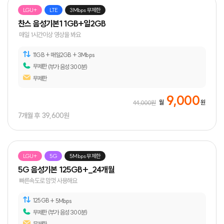
LGU+
LTE
3Mbps 무제한
찬스 음성기본11GB+일2GB
매일 1시간이상 영상을 봐요
11GB + 매일2GB
+ 3Mbps
무제한
(부가 음성 300분)
무제한
9,000
월
원
44,000원
7개월 후
39,600원
LGU+
5G
5Mbps 무제한
5G 음성기본 125GB+_24개월
빠른속도로 맘껏 사용해요
125GB
+ 5Mbps
무제한
(부가 음성 300분)
무제한