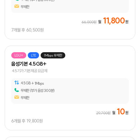
무제한
11,800
월
원
66,000원
7개월 후
60,500원
LGU+
LTE
1Mbps 무제한
음성기본 4.5GB+
4.5기가 기본제공 요금제
4.5GB
+ 1Mbps
무제한
(부가 음성 300분)
무제한
10
월
원
29,700원
6개월 후
19,800원