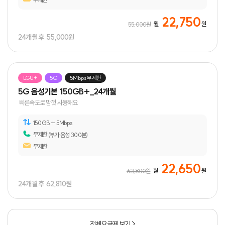
22,750
월
원
55,000원
24개월 후
55,000원
LGU+
5G
5Mbps 무제한
5G 음성기본 150GB+_24개월
빠른속도로 맘껏 사용해요
150GB
+ 5Mbps
무제한
(부가 음성 300분)
무제한
22,650
월
원
63,800원
24개월 후
62,810원
전체요금제 보기 >