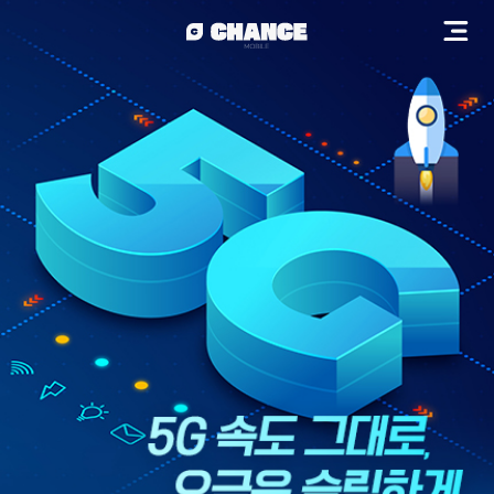
로그인해주세요
로그인하기
ㅣ
회원가입
초특가 혜택 한번에 보기 >
대리점 방문없이 내가스스로 셀프개통 >
항상 열려있는 찬스모바일의 고객센터 >
셀프케어를 한번에 여기서보기 >
최저가 가성비 요금제 보기 >
요금제
USIM셀프개통
이벤트
공지사항
요금조회/납부
맞춤 요금제
자주 묻는 질문
내 정보조회
eSIM개통
부가서비스
1:1문의
온라인
서비스
요금제
셀프개통
선불충전
이벤트
고객지원
마이
요금제
요금제
맞춤 요금제
부가서비스
셀프개통