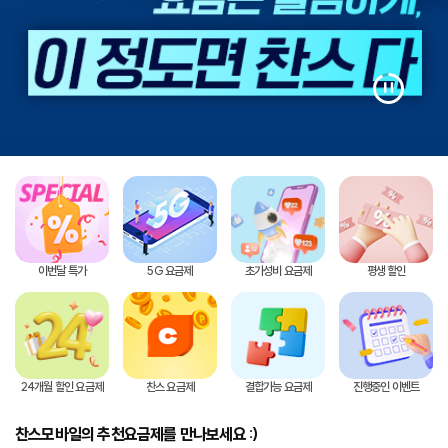
USIM셀프개통
eSIM셀프개통
온라인접수조회
선불충전
선불충전
이벤트
이번달 특가
5G 요금제
초가성비 요금제
평생 할인
이벤트
고객지원
24개월 할인 요금제
찬스 요금제
결합가능 요금제
진행중인 이벤트
공지사항
찬스모바일의 추천요금제를 만나보세요 :)